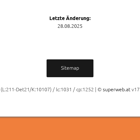
Letzte Änderung:
28.08.2025
Sitemap
(L:211-Det21/K:10107) / lc:1031 / cp:1252 | ©
superweb.at
v17