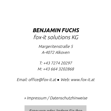
BENJAMIN FUCHS
fox-it solutions KG
Margeritenstraße 5
A-4072
Alkoven
T:
+43 7274 20297
M:
+43 664 3202868
Email:
office@fox-it.at
● Web:
www.fox-it.at
»
Impressum / Datenschutzhinweise
Erneuern oder ändern Sie Ihre