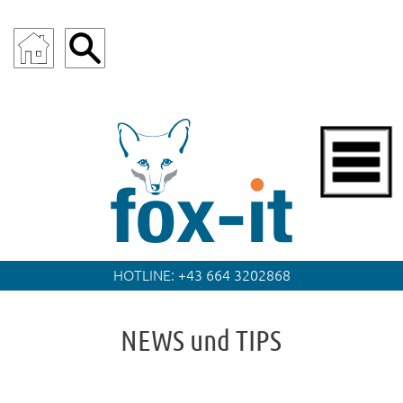
fox.it
HOTLINE:
+43 664 3202868
NEWS und TIPS