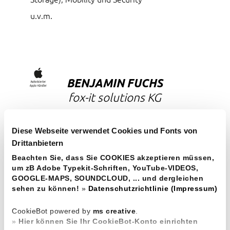
u.v.m.
BENJAMIN FUCHS
fox-it solutions KG
Margeritenstraße 5
A-4072
Alkoven
Diese Webseite verwendet Cookies und Fonts von
Drittanbietern
T:
+43 7274 20297
Beachten Sie, dass Sie COOKIES akzeptieren müssen,
M:
+43 664 3202868
um zB Adobe Typekit-Schriften, YouTube-VIDEOS,
Email:
office@fox-it.at
● Web:
www.fox-
GOOGLE-MAPS, SOUNDCLOUD, ... und dergleichen
it.at
sehen zu können!
»
Datenschutzrichtlinie (Impressum)
CookieBot powered by
ms creative
.
»
Hier können Sie Ihr CookieBot-Konto einrichten
»
Impressum / Datenschutzhinweise