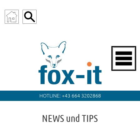
fox.it
HOTLINE:
+43 664 3202868
NEWS und TIPS