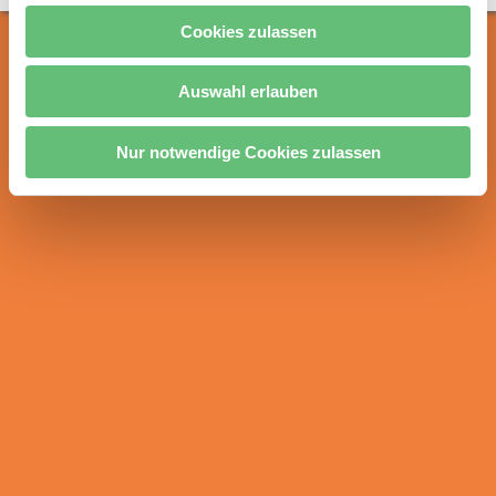
s
Cookies zulassen
w
a
h
Auswahl erlauben
l
Nur notwendige Cookies zulassen