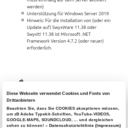
werden)
Unterstützung für Windows Server 2019
Hinweis: Für die Installation von (oder ein
Update auf) SwyxWare 11.38 oder
SwyxIt! 11.38 ist Microsoft .NET
Framework Version 4.7.2 (oder neuer)
erforderlich.
BENJAMIN FUCHS
Diese Webseite verwendet Cookies und Fonts von
fox-it solutions KG
Drittanbietern
Margeritenstraße 5
Beachten Sie, dass Sie COOKIES akzeptieren müssen,
A-4072
Alkoven
um zB Adobe Typekit-Schriften, YouTube-VIDEOS,
GOOGLE-MAPS, SOUNDCLOUD, ... und dergleichen
T:
+43 7274 20297
sehen zu können!
»
Datenschutzrichtlinie (Impressum)