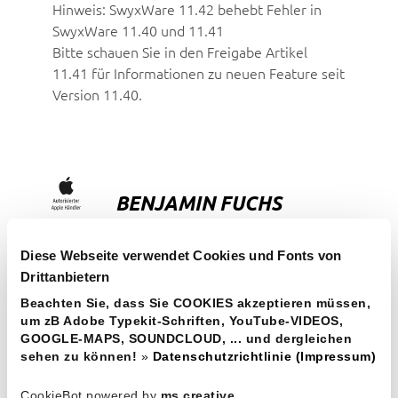
Hinweis: SwyxWare 11.42 behebt Fehler in
SwyxWare 11.40 und 11.41
Bitte schauen Sie in den Freigabe Artikel
11.41 für Informationen zu neuen Feature seit
Version 11.40.
BENJAMIN FUCHS
fox-it solutions KG
Diese Webseite verwendet Cookies und Fonts von
Margeritenstraße 5
Drittanbietern
A-4072
Alkoven
Beachten Sie, dass Sie COOKIES akzeptieren müssen,
T:
+43 7274 20297
um zB Adobe Typekit-Schriften, YouTube-VIDEOS,
M:
+43 664 3202868
GOOGLE-MAPS, SOUNDCLOUD, ... und dergleichen
sehen zu können!
»
Datenschutzrichtlinie (Impressum)
Email:
office@fox-it.at
● Web:
www.fox-
it.at
CookieBot powered by
ms creative
.