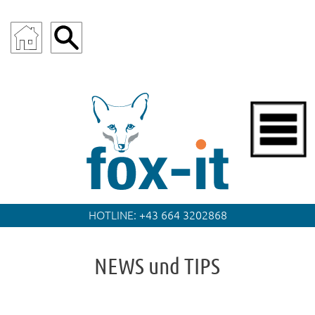
fox.it
HOTLINE:
+43 664 3202868
NEWS und TIPS