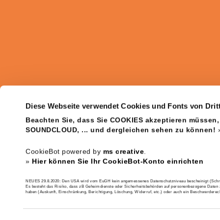
Diese Webseite verwendet Cookies und Fonts von Drit
Beachten Sie, dass Sie COOKIES akzeptieren müssen
SOUNDCLOUD, ... und dergleichen sehen zu können!
CookieBot powered by
ms creative
.
»
Hier können Sie Ihr CookieBot-Konto einrichten
NEUES 29.8.2020: Den USA wird vom EuGH kein angemessenes Datenschutzniveau bescheinigt (Schrems 
Es besteht das Risiko, dass zB Geheimdienste oder Sicherheitsbehörden auf personenbezogene Daten z
haben (Auskunft, Einschränkung, Berichtigung, Löschung, Widerruf, etc.) oder auch ein Beschwerdere