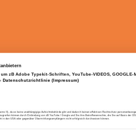
tanbietern
, um zB Adobe Typekit-Schriften, YouTube-VIDEOS, GOOGLE-
»
Datenschutzrichtlinie (Impressum)
II), da es keine unabhängigige Aufsichtsbehörde gibt und dadurch keinen effektiven Rechtschutz personenbezoge
ugreifen können durch Einbindung von zB YouTube / Google und Sie ihre Betroffenenrechte, die Sie auf Basis der 
cht in den USA oder gegenüber Übermittlungsempfängern nicht erfolgreich durchsetzen können.