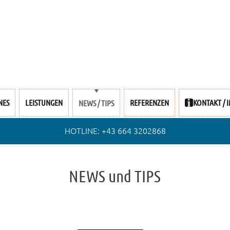
NES
LEISTUNGEN
REFERENZEN
KONTAKT / 
NEWS / TIPS
HOTLINE:
+43 664 3202868
NEWS und TIPS